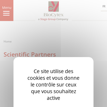
Skip
FR
to
Menu
main
content
Home
Scientific Partners
Ce site utilise des
cookies et vous donne
le contrôle sur ceux
que vous souhaitez
active